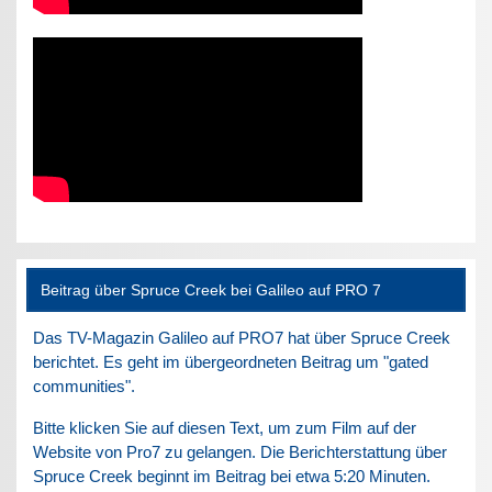
Beitrag über Spruce Creek bei Galileo auf PRO 7
Das TV-Magazin Galileo auf PRO7 hat über Spruce Creek
berichtet. Es geht im übergeordneten Beitrag um "gated
communities".
Bitte klicken Sie auf diesen Text, um zum Film auf der
Website von Pro7 zu gelangen. Die Berichterstattung über
Spruce Creek beginnt im Beitrag bei etwa 5:20 Minuten.