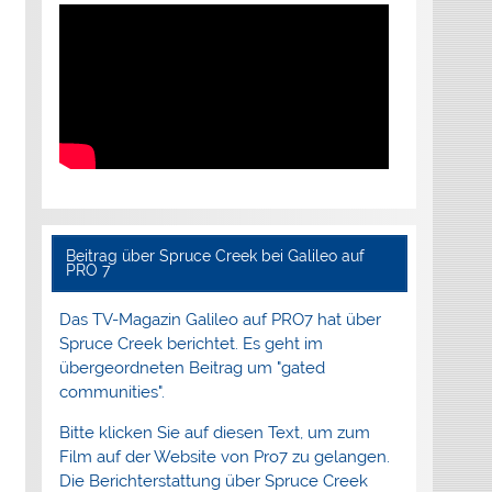
Beitrag über Spruce Creek bei Galileo auf
PRO 7
Das TV-Magazin Galileo auf PRO7 hat über
Spruce Creek berichtet. Es geht im
übergeordneten Beitrag um "gated
communities".
Bitte klicken Sie auf diesen Text, um zum
Film auf der Website von Pro7 zu gelangen.
Die Berichterstattung über Spruce Creek