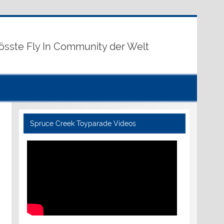
rösste Fly In Community der Welt
Spruce Creek Toyparade Videos