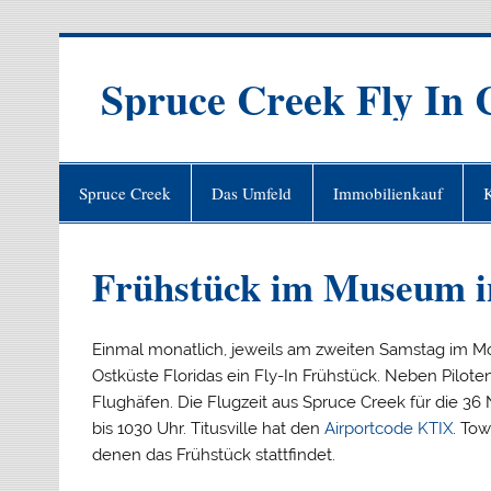
Zum
Inhalt
springen
Spruce Creek Fly In 
Spruce Creek
Das Umfeld
Immobilienkauf
Frühstück im Museum in
Einmal monatlich, jeweils am zweiten Samstag im Mo
Ostküste Floridas ein Fly-In Frühstück. Neben Pilo
Flughäfen. Die Flugzeit aus Spruce Creek für die 36 
bis 1030 Uhr. Titusville hat den
Airportcode KTIX
. To
denen das Frühstück stattfindet.