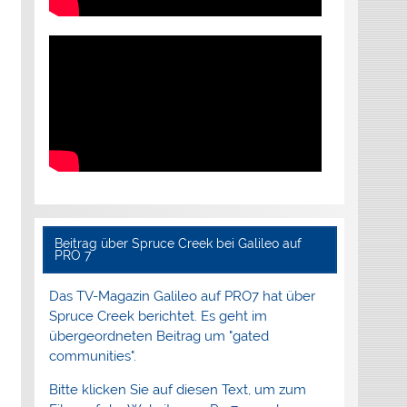
Beitrag über Spruce Creek bei Galileo auf
PRO 7
Das TV-Magazin Galileo auf PRO7 hat über
Spruce Creek berichtet. Es geht im
übergeordneten Beitrag um "gated
communities".
Bitte klicken Sie auf diesen Text, um zum