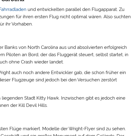
Fahrradladen
und entwickelten parallel den Flugapparat. Zu
zungen für ihren ersten Flug nicht optimal wären. Also suchten
für ihr Vorhaben.
ter Banks von North Carolina aus und absolvierten erfolgreich
Piloten an Bord, der das Fluggerät steuert, selbst startet, in
uch ohne Crash wieder landet.
Wright auch noch andere Entwickler gab, die schon früher ein
dieser Flugzeuge sind jedoch bei den Versuchen zerstört
ch liegenden Stadt Kitty Hawk. Inzwischen gibt es jedoch eine
en der Kill Devil Hills.
en Flüge markiert. Modelle der Wright-Flyer sind zu sehen.
-Geschäft und ein großes Monument auf dem Gelände. Der