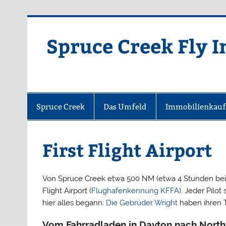
Zum
Inhalt
springen
Spruce Creek Fly 
Spruce Creek
Das Umfeld
Immobilienkauf
First Flight Airport
Von Spruce Creek etwa 500 NM (etwa 4 Stunden bei 13
Flight Airport (
Flughafenkennung KFFA
). Jeder Pilo
hier alles begann:
Die Gebrüder Wright
haben ihren 
Vom Fahrradladen in Dayton nach North