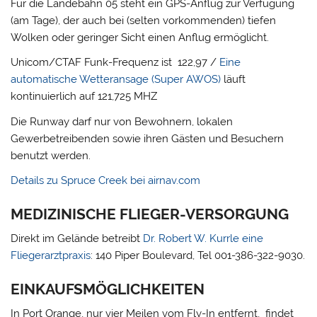
Für die Landebahn 05 steht ein GPS-Anflug zur Verfügung
(am Tage), der auch bei (selten vorkommenden) tiefen
Wolken oder geringer Sicht einen Anflug ermöglicht.
Unicom/CTAF Funk-Frequenz ist 122,97 /
Eine
automatische Wetteransage (Super AWOS)
läuft
kontinuierlich auf 121,725 MHZ
Die Runway darf nur von Bewohnern, lokalen
Gewerbetreibenden sowie ihren Gästen und Besuchern
benutzt werden.
Details zu Spruce Creek bei airnav.com
MEDIZINISCHE FLIEGER-VERSORGUNG
Direkt im Gelände betreibt
Dr. Robert W. Kurrle eine
Fliegerarztpraxis
: 140 Piper Boulevard, Tel 001-386-322-9030.
EINKAUFSMÖGLICHKEITEN
In Port Orange, nur vier Meilen vom Fly-In entfernt, findet