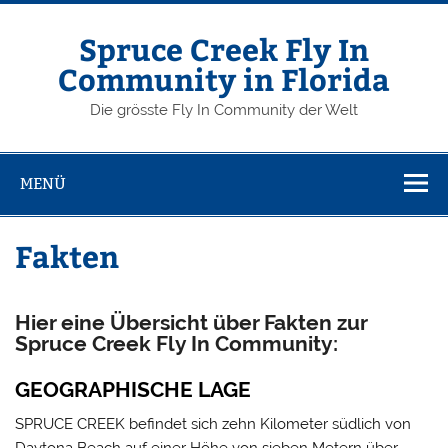
Zum
Inhalt
springen
Spruce Creek Fly In
Community in Florida
Die grösste Fly In Community der Welt
MENÜ
Fakten
Hier eine Übersicht über Fakten zur
Spruce Creek Fly In Community:
GEOGRAPHISCHE LAGE
SPRUCE CREEK befindet sich zehn Kilometer südlich von
Daytona Beach auf einer Höhe von sieben Metern über