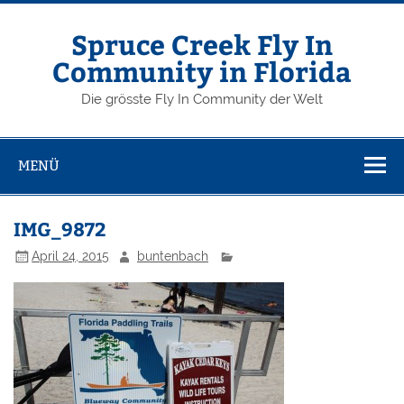
Zum
Inhalt
springen
Spruce Creek Fly In
Community in Florida
Die grösste Fly In Community der Welt
MENÜ
IMG_9872
April 24, 2015
buntenbach